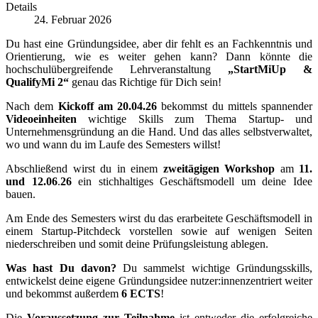
Details
24. Februar 2026
Du hast eine Gründungsidee, aber dir fehlt es an Fachkenntnis und
Orientierung, wie es weiter gehen kann? Dann könnte die
hochschulübergreifende Lehrveranstaltung
„StartMiUp &
QualifyMi 2“
genau das Richtige für Dich sein!
Nach dem
Kickoff am 20.04.26
bekommst du mittels spannender
Videoeinheiten
wichtige Skills zum Thema Startup- und
Unternehmensgründung an die Hand. Und das alles selbstverwaltet,
wo und wann du im Laufe des Semesters willst!
Abschließend wirst du in einem
zweitägigen Workshop
am
11.
und 12.06
.
26
ein stichhaltiges Geschäftsmodell um deine Idee
bauen.
Am Ende des Semesters wirst du das erarbeitete Geschäftsmodell in
einem Startup-Pitchdeck vorstellen sowie auf wenigen Seiten
niederschreiben und somit deine Prüfungsleistung ablegen.
Was hast Du davon?
Du sammelst wichtige Gründungsskills,
entwickelst deine eigene Gründungsidee nutzer:innenzentriert weiter
und bekommst außerdem
6 ECTS
!
Die
Voraussetzung zur Teilnahme
ist entweder die erfolgreiche