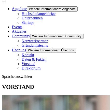
Angebote
Weitere Informationen: Angebote
Hochschulangehörige
Unternehmen
Startups
Events
Aktuelles
Community
Weitere Informationen: Community
Netzwerkpartner
Gründungsteams
Über uns
Weitere Informationen: Über uns
Kontakt
Daten & Fakten
Vorstand
Direktorium
Sprache auswählen
VORSTAND